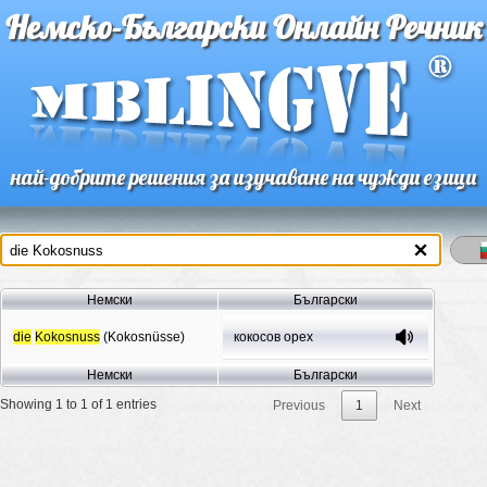
Немско-Български Онлайн Речник
най-добрите решения за изучаване на чужди езици
Немски
Български
die
Kokosnuss
(Kokosnüsse)
кокосов орех
Немски
Български
Showing 1 to 1 of 1 entries
Previous
1
Next