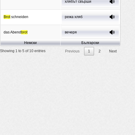
хлябът свърши
Brot
schneiden
режа хляб
das Abend
brot
вечеря
Немски
Български
Showing 1 to 5 of 10 entries
Previous
1
2
Next