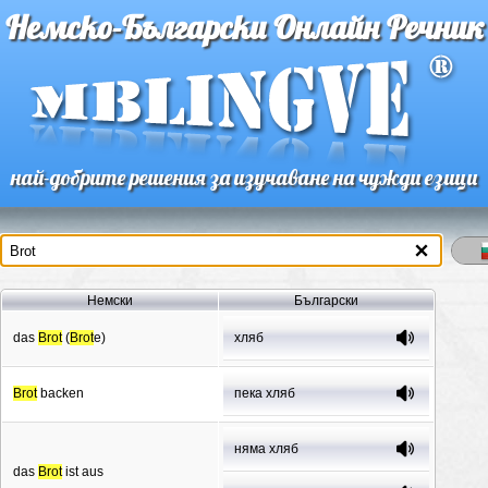
Немско-Български Онлайн Речник
най-добрите решения за изучаване на чужди езици
Немски
Български
das
Brot
(
Brot
e)
хляб
Brot
backen
пека хляб
няма хляб
das
Brot
ist aus