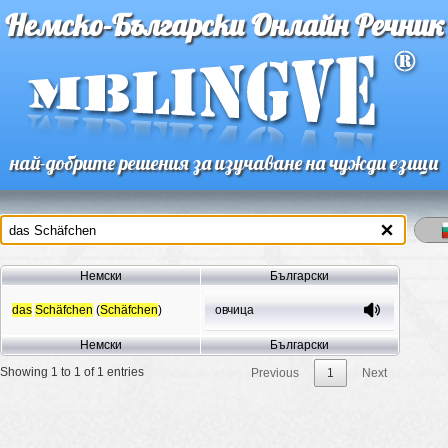
Немско-Български Онлайн Речник
най-добрите решения за изучаване на чужди езици
Немски
Български
das
Schäfchen
(
Schäfchen
)
овчица
Немски
Български
Showing 1 to 1 of 1 entries
Previous
1
Next